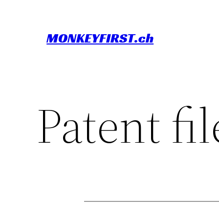
Skip
to
MONKEYFIRST.ch
content
Patent fi