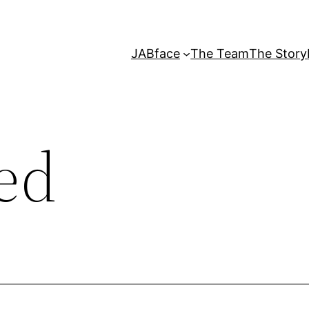
JABface
The Team
The Story
led