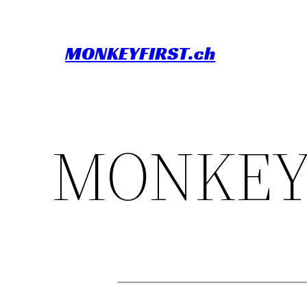
Skip
to
MONKEYFIRST.ch
content
MONKEY