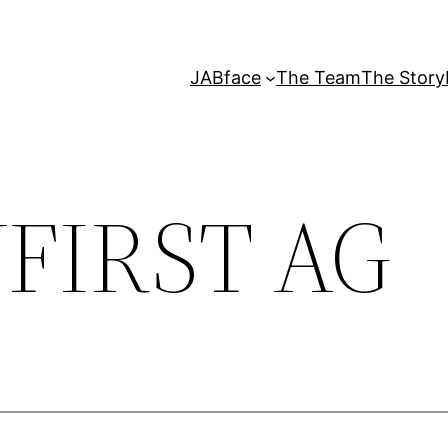
JABface
The Team
The Story
FIRST AG