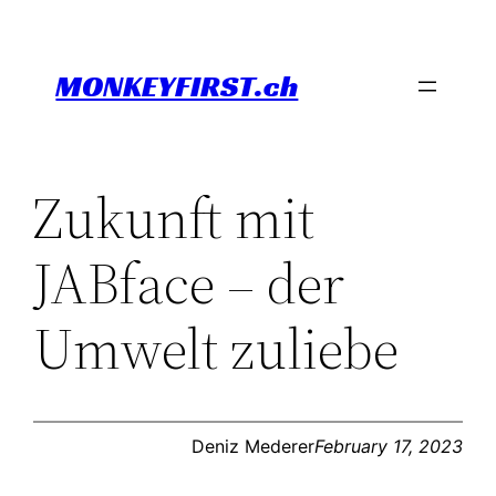
Skip
to
MONKEYFIRST.ch
content
Zukunft mit
JABface – der
Umwelt zuliebe
Deniz Mederer
February 17, 2023